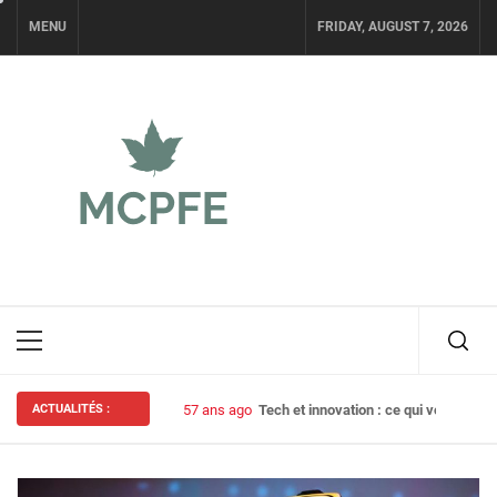
Skip
MENU
FRIDAY, AUGUST 7, 2026
to
content
MCPFE
NEWS POUR GEEKS
Primary
Menu
ACTUALITÉS :
57 ans ago
Tech et innovation : ce qui vous atten