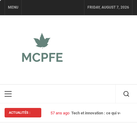
Skip
MENU
FRIDAY, AUGUST 7, 2026
to
content
MCPFE
NEWS POUR GEEKS
Primary
Menu
ACTUALITÉS :
57 ans ago
Tech et innovation : ce qui vous atten